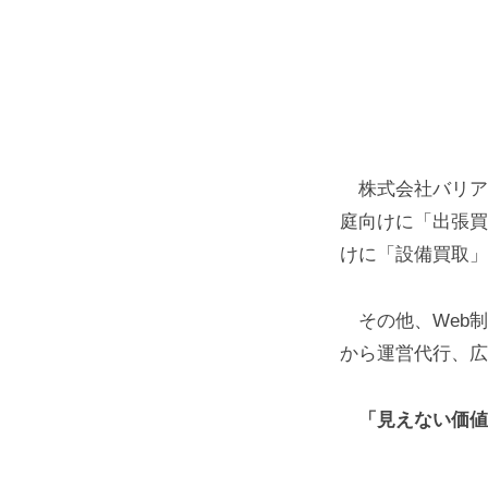
年
10
月
4
日
by
株式会社バリア
varealhp
庭向けに「出張買
けに「設備買取」
その他、Web制
から運営代行、広
「見えない価値