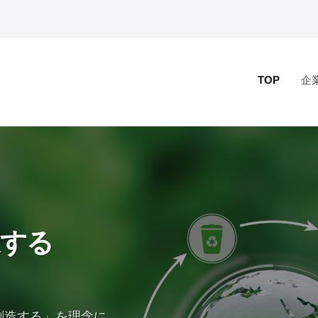
TOP
企
造する
創造する」を理念に