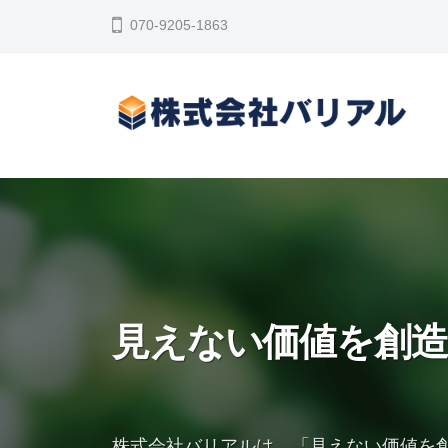
コ
式
070-9205-1863
ン
会
テ
社
ン
バ
ツ
リ
株
人
へ
ア
と
式
ル
ス
物
会
キ
の
ッ
社
新
プ
バ
た
リ
見えない価値を創
な
ア
価
ル
値
を
株式会社バリアルは、「見えない価値を