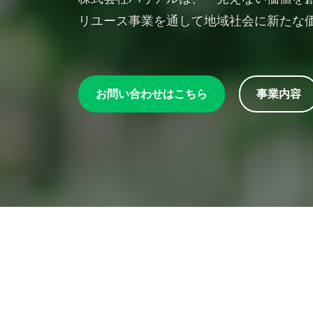
創
リユース事業を通して地域社会に新たな
造
す
る
お問い合わせはこちら
事業内容
TOP
2025