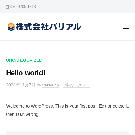
株
ー
コ
070-9205-1863
式
ン
会
テ
社
ン
メ
バ
ニ
リ
ュ
ツ
株
人
ー
ア
へ
式
と
ル
ス
物
会
キ
UNCATEGORIZED
の
社
ッ
新
Hello world!
バ
プ
た
リ
な
2024年11月7日
by
varealhp
/
1件のコメント
ア
価
ル
値
Welcome to WordPress. This is your first post. Edit or delete it,
を
then start writing!
創
造
す